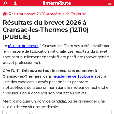
ACTUALITÉS
Connexion
S'inscrire
Résultat brevet 2026
Académie de Toulouse
Rechercher
Société
Education
Villes
Politique
Faits Divers
Monde
+
SPORT
Résultats du brevet 2026 à
Football
Cyclisme
Forum
Coupe du monde 2026
Tennis
Rugby
CULTURE
Cransac-les-Thermes
(12110)
[PUBLIÉ]
TNT
Cinéma
Musique
Programme TV
Streaming
Sorties cinéma
+
FINANCE
Le
résultat du brevet
à Cransac-les-Thermes a été dévoilé par
Impôts
Immobilier
Banque
Crédit
Retraite
Epargne
Risques naturels par ville
Assurance
AUTO
le ministère de l'Education nationale. Les résultats du brevet
Réserver un essai
Berlines
Forum auto
Essais
Citadines
SUV
+
sont continuellement enrichis filière par filière (brevet général,
HIGH-TECH
brevet professionnel).
Meilleur smartphone
Ordinateurs
Guide high-tech
Mobiles
Internet
Jeux vidéo
+
BRICOLAGE
GRATUIT - Découvrez tous les résultats du brevet à
Cransac-les-Thermes,
dans l'
académie de Toulouse
, avec la
Aménagement intérieur
Cuisine
Jardinage
+
Forum
Extérieur
Salle de bains
Rangement
WEEK-END
liste des candidats classés par année et par ordre
alphabétique, ou tapez un nom dans le moteur de recherche
Escapades
Expositions
Week-end nature
Guides de France
Patrimoine
Musées
+
LIFESTYLE
ci-dessous pour découvrir son résultat au brevet.
Bien-être
Mode
+
Art de vivre
Loisirs
Modes de vie
SANTE
Merci d'indiquer un nom de candidat, ou de renseigner une
ville ou de choisir une académie.
Guide de la santé
Médicaments
+
Alimentation
Maladies
Sommeil
VOYAGE