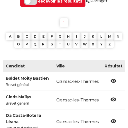
Partager
Recevoir les résultats
1
A
B
C
D
E
F
G
H
I
J
K
L
M
N
O
P
Q
R
S
T
U
V
W
X
Y
Z
Candidat
Ville
Résultat
Baldet Moity Bastien
Cransac-les-Thermes
Brevet général
Cloris Maïlys
Cransac-les-Thermes
Brevet général
Da Costa-Botella
Léana
Cransac-les-Thermes