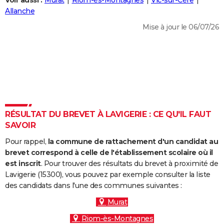
Voir aussi :
Murat
Riom-ès-Montagnes
Vic-sur-Cère
City break
Voyage de noces
Climat
Destinations
Voyage nature
Forum
+
Allanche
PHOTO
Mise à jour le 06/07/26
GUIDES D'ACHAT
BONS PLANS
CARTE DE VOEUX
Carte Bonne année
Carte Pâques
Carte de Noël
Carte Saint-Valentin
Carte d'anniversaire
DICTIONNAIRE
Biographies
Expressions
Dictionnaire
Citations
Proverbes
RÉSULTAT DU BREVET À LAVIGERIE : CE QU'IL FAUT
PROGRAMME TV
SAVOIR
COPAINS D'AVANT
Pour rappel,
la commune de rattachement d'un candidat au
Se connecter
Collèges
Universités
Service militaire
S'inscrire
Lycées
Primaires
Entreprises
Avis de recherche
brevet correspond à celle de l'établissement scolaire où il
AVIS DE DÉCÈS
est inscrit
. Pour trouver des résultats du brevet à proximité de
Lavigerie (15300), vous pouvez par exemple consulter la liste
FORUM
des candidats dans l'une des communes suivantes :
Lifestyle
Sport
Television
Cinema
Bricolage
Culture
Auto
Voyage
Murat
Riom-ès-Montagnes