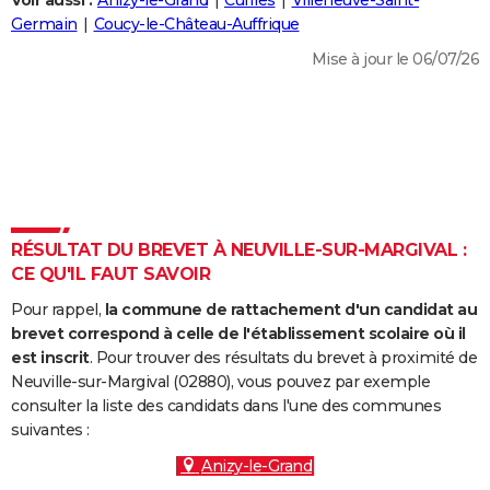
Voir aussi :
Anizy-le-Grand
Cuffies
Villeneuve-Saint-
City break
Voyage de noces
Climat
Destinations
Voyage nature
Forum
+
Germain
Coucy-le-Château-Auffrique
PHOTO
Mise à jour le 06/07/26
GUIDES D'ACHAT
BONS PLANS
CARTE DE VOEUX
Carte Bonne année
Carte Pâques
Carte de Noël
Carte Saint-Valentin
Carte d'anniversaire
DICTIONNAIRE
Biographies
Expressions
Dictionnaire
Citations
Proverbes
RÉSULTAT DU BREVET À NEUVILLE-SUR-MARGIVAL :
PROGRAMME TV
CE QU'IL FAUT SAVOIR
COPAINS D'AVANT
Pour rappel,
la commune de rattachement d'un candidat au
Se connecter
Collèges
Universités
Service militaire
S'inscrire
Lycées
Primaires
Entreprises
Avis de recherche
brevet correspond à celle de l'établissement scolaire où il
AVIS DE DÉCÈS
est inscrit
. Pour trouver des résultats du brevet à proximité de
Neuville-sur-Margival (02880), vous pouvez par exemple
FORUM
consulter la liste des candidats dans l'une des communes
Lifestyle
Sport
Television
Cinema
Bricolage
Culture
Auto
Voyage
suivantes :
Anizy-le-Grand