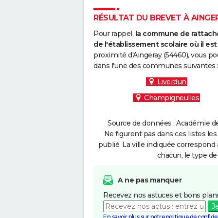
RÉSULTAT DU BREVET À AINGER
Pour rappel,
la commune de rattache
de l'établissement scolaire où il est 
proximité d'Aingeray (54460), vous po
dans l'une des communes suivantes 
Liverdun
Champigneulles
Source de données : Académie de
Ne figurent pas dans ces listes les
publié. La ville indiquée correspond 
chacun, le type de 
A ne pas manquer
Recevez nos astuces et bons plans
J
En savoir plus sur notre politique de confiden