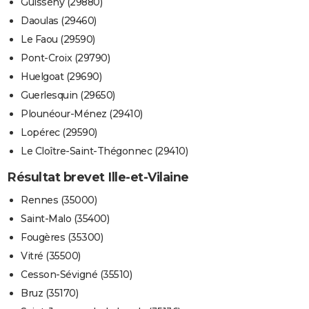
Guissény (29880)
Daoulas (29460)
Le Faou (29590)
Pont-Croix (29790)
Huelgoat (29690)
Guerlesquin (29650)
Plounéour-Ménez (29410)
Lopérec (29590)
Le Cloître-Saint-Thégonnec (29410)
Résultat brevet Ille-et-Vilaine
Rennes (35000)
Saint-Malo (35400)
Fougères (35300)
Vitré (35500)
Cesson-Sévigné (35510)
Bruz (35170)