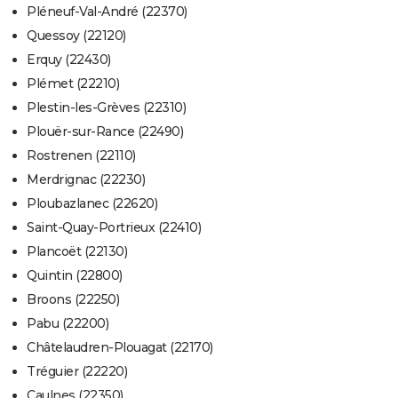
Pléneuf-Val-André (22370)
Quessoy (22120)
Erquy (22430)
Plémet (22210)
Plestin-les-Grèves (22310)
Plouër-sur-Rance (22490)
Rostrenen (22110)
Merdrignac (22230)
Ploubazlanec (22620)
Saint-Quay-Portrieux (22410)
Plancoët (22130)
Quintin (22800)
Broons (22250)
Pabu (22200)
Châtelaudren-Plouagat (22170)
Tréguier (22220)
Caulnes (22350)