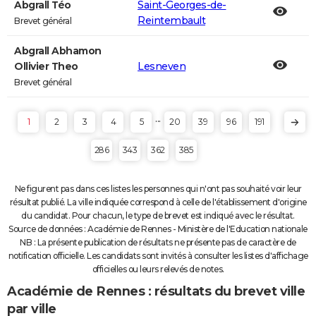
Abgrall Téo
Saint-Georges-de-
Reintembault
Brevet général
Abgrall Abhamon
Ollivier Theo
Lesneven
Brevet général
...
1
2
3
4
5
20
39
96
191
286
343
362
385
Ne figurent pas dans ces listes les personnes qui n'ont pas souhaité voir leur
résultat publié. La ville indiquée correspond à celle de l'établissement d'origine
du candidat. Pour chacun, le type de brevet est indiqué avec le résultat.
Source de données : Académie de Rennes - Ministère de l'Education nationale
NB : La présente publication de résultats ne présente pas de caractère de
notification officielle. Les candidats sont invités à consulter les listes d'affichage
officielles ou leurs relevés de notes.
Académie de Rennes : résultats du brevet ville
par ville