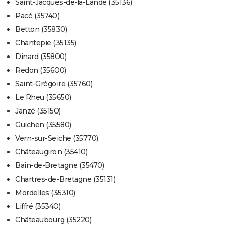
Saint-Jacques-de-la-Lande (35136)
Pacé (35740)
Betton (35830)
Chantepie (35135)
Dinard (35800)
Redon (35600)
Saint-Grégoire (35760)
Le Rheu (35650)
Janzé (35150)
Guichen (35580)
Vern-sur-Seiche (35770)
Châteaugiron (35410)
Bain-de-Bretagne (35470)
Chartres-de-Bretagne (35131)
Mordelles (35310)
Liffré (35340)
Châteaubourg (35220)