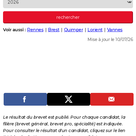
City break
Voyage de noces
Climat
Destinations
Voyage nature
Forum
+
PHOTO
GUIDES D'ACHAT
Voir aussi :
Rennes
Brest
Quimper
Lorient
Vannes
BONS PLANS
Mise à jour le 10/07/26
CARTE DE VOEUX
Carte Bonne année
Carte Pâques
Carte de Noël
Carte Saint-Valentin
Carte d'anniversaire
DICTIONNAIRE
Biographies
Expressions
Dictionnaire
Citations
Proverbes
PROGRAMME TV
COPAINS D'AVANT
Se connecter
Collèges
Universités
Service militaire
S'inscrire
Lycées
Primaires
Entreprises
Avis de recherche
AVIS DE DÉCÈS
FORUM
Lifestyle
Sport
Television
Cinema
Bricolage
Culture
Auto
Voyage
Le résultat du brevet est publié. Pour chaque candidat, la
filière (brevet général, brevet pro, spécialité) est indiquée.
Pour consulter le résultat d'un candidat, cliquez sur le lien