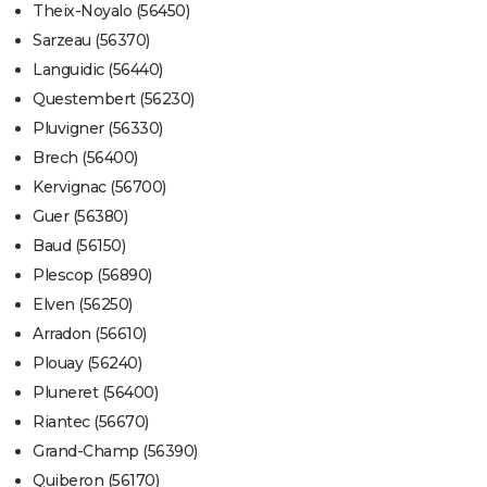
Theix-Noyalo (56450)
Sarzeau (56370)
Languidic (56440)
Questembert (56230)
Pluvigner (56330)
Brech (56400)
Kervignac (56700)
Guer (56380)
Baud (56150)
Plescop (56890)
Elven (56250)
Arradon (56610)
Plouay (56240)
Pluneret (56400)
Riantec (56670)
Grand-Champ (56390)
Quiberon (56170)