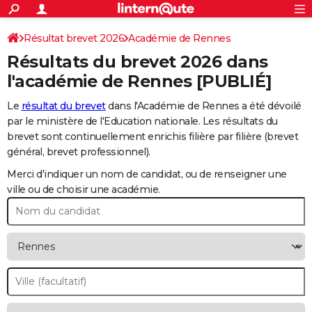
ACTUALITÉS
Connexion
S'inscrire
Résultat brevet 2026
Académie de Rennes
Rechercher
Société
Education
Villes
Politique
Faits Divers
Monde
+
SPORT
Résultats du brevet 2026 dans
Football
Cyclisme
Forum
Coupe du monde 2026
Tennis
Rugby
CULTURE
l'académie de Rennes [PUBLIÉ]
TNT
Cinéma
Musique
Programme TV
Streaming
Sorties cinéma
+
FINANCE
Le
résultat du brevet
dans l'Académie de Rennes a été dévoilé
par le ministère de l'Education nationale. Les résultats du
Impôts
Immobilier
Banque
Crédit
Retraite
Epargne
Risques naturels par ville
Assurance
AUTO
brevet sont continuellement enrichis filière par filière (brevet
général, brevet professionnel).
Réserver un essai
Berlines
Forum auto
Essais
Citadines
SUV
+
HIGH-TECH
Merci d'indiquer un nom de candidat, ou de renseigner une
Meilleur smartphone
Ordinateurs
Guide high-tech
Mobiles
Internet
Jeux vidéo
+
BRICOLAGE
ville ou de choisir une académie.
Aménagement intérieur
Cuisine
Jardinage
+
Forum
Extérieur
Salle de bains
Rangement
WEEK-END
Escapades
Expositions
Week-end nature
Guides de France
Patrimoine
Musées
+
LIFESTYLE
Bien-être
Mode
+
Art de vivre
Loisirs
Modes de vie
SANTE
Guide de la santé
Médicaments
+
Alimentation
Maladies
Sommeil
VOYAGE