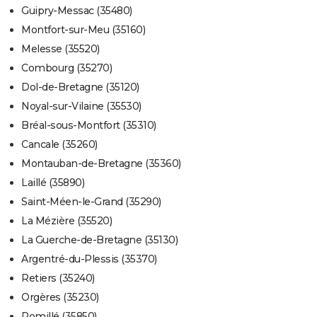
Guipry-Messac (35480)
Montfort-sur-Meu (35160)
Melesse (35520)
Combourg (35270)
Dol-de-Bretagne (35120)
Noyal-sur-Vilaine (35530)
Bréal-sous-Montfort (35310)
Cancale (35260)
Montauban-de-Bretagne (35360)
Laillé (35890)
Saint-Méen-le-Grand (35290)
La Mézière (35520)
La Guerche-de-Bretagne (35130)
Argentré-du-Plessis (35370)
Retiers (35240)
Orgères (35230)
Romillé (35850)