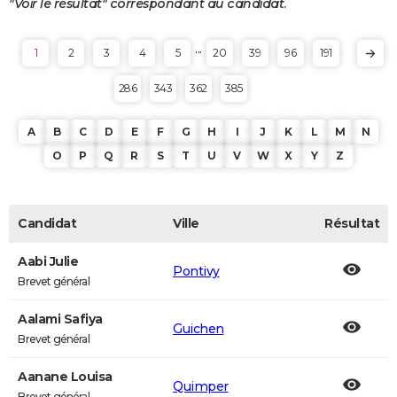
"Voir le résultat" correspondant au candidat.
...
1
2
3
4
5
20
39
96
191
286
343
362
385
A
B
C
D
E
F
G
H
I
J
K
L
M
N
O
P
Q
R
S
T
U
V
W
X
Y
Z
Candidat
Ville
Résultat
Aabi Julie
Pontivy
Brevet général
Aalami Safiya
Guichen
Brevet général
Aanane Louisa
Quimper
Brevet général