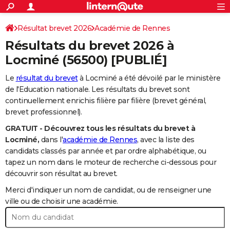
ACTUALITÉS
Connexion
S'inscrire
Résultat brevet 2026
Académie de Rennes
Rechercher
Société
Education
Villes
Politique
Faits Divers
Monde
+
SPORT
Résultats du brevet 2026 à
Football
Cyclisme
Forum
Coupe du monde 2026
Tennis
Rugby
CULTURE
Locminé
(56500) [PUBLIÉ]
TNT
Cinéma
Musique
Programme TV
Streaming
Sorties cinéma
+
FINANCE
Le
résultat du brevet
à Locminé a été dévoilé par le ministère
de l'Education nationale. Les résultats du brevet sont
Impôts
Immobilier
Banque
Crédit
Retraite
Epargne
Risques naturels par ville
Assurance
AUTO
continuellement enrichis filière par filière (brevet général,
brevet professionnel).
Réserver un essai
Berlines
Forum auto
Essais
Citadines
SUV
+
HIGH-TECH
GRATUIT - Découvrez tous les résultats du brevet à
Meilleur smartphone
Ordinateurs
Guide high-tech
Mobiles
Internet
Jeux vidéo
+
BRICOLAGE
Locminé,
dans l'
académie de Rennes
, avec la liste des
candidats classés par année et par ordre alphabétique, ou
Aménagement intérieur
Cuisine
Jardinage
+
Forum
Extérieur
Salle de bains
Rangement
WEEK-END
tapez un nom dans le moteur de recherche ci-dessous pour
découvrir son résultat au brevet.
Escapades
Expositions
Week-end nature
Guides de France
Patrimoine
Musées
+
LIFESTYLE
Merci d'indiquer un nom de candidat, ou de renseigner une
Bien-être
Mode
+
Art de vivre
Loisirs
Modes de vie
ville ou de choisir une académie.
SANTE
Guide de la santé
Médicaments
+
Alimentation
Maladies
Sommeil
VOYAGE