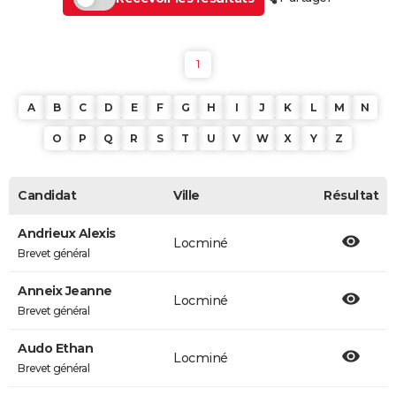
1
A
B
C
D
E
F
G
H
I
J
K
L
M
N
O
P
Q
R
S
T
U
V
W
X
Y
Z
Candidat
Ville
Résultat
Andrieux Alexis
Locminé
Brevet général
Anneix Jeanne
Locminé
Brevet général
Audo Ethan
Locminé
Brevet général