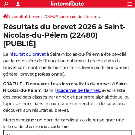
ACTUALITÉS
Connexion
S'inscrire
Résultat brevet 2026
Académie de Rennes
Rechercher
Société
Education
Villes
Politique
Faits Divers
Monde
+
SPORT
Résultats du brevet 2026 à
Saint-
Football
Cyclisme
Forum
Coupe du monde 2026
Tennis
Rugby
CULTURE
Nicolas-du-Pélem
(22480)
[PUBLIÉ]
TNT
Cinéma
Musique
Programme TV
Streaming
Sorties cinéma
+
FINANCE
Le
résultat du brevet
à Saint-Nicolas-du-Pélem a été dévoilé
Impôts
Immobilier
Banque
Crédit
Retraite
Epargne
Risques naturels par ville
Assurance
AUTO
par le ministère de l'Education nationale. Les résultats du
Réserver un essai
Berlines
Forum auto
Essais
Citadines
SUV
+
brevet sont continuellement enrichis filière par filière (brevet
HIGH-TECH
général, brevet professionnel).
Meilleur smartphone
Ordinateurs
Guide high-tech
Mobiles
Internet
Jeux vidéo
+
BRICOLAGE
GRATUIT - Découvrez tous les résultats du brevet à Saint-
Nicolas-du-Pélem,
dans l'
académie de Rennes
, avec la liste
Aménagement intérieur
Cuisine
Jardinage
+
Forum
Extérieur
Salle de bains
Rangement
WEEK-END
des candidats classés par année et par ordre alphabétique, ou
tapez un nom dans le moteur de recherche ci-dessous pour
Escapades
Expositions
Week-end nature
Guides de France
Patrimoine
Musées
+
LIFESTYLE
découvrir son résultat au brevet.
Bien-être
Mode
+
Art de vivre
Loisirs
Modes de vie
SANTE
Merci d'indiquer un nom de candidat, ou de renseigner une
ville ou de choisir une académie.
Guide de la santé
Médicaments
+
Alimentation
Maladies
Sommeil
VOYAGE