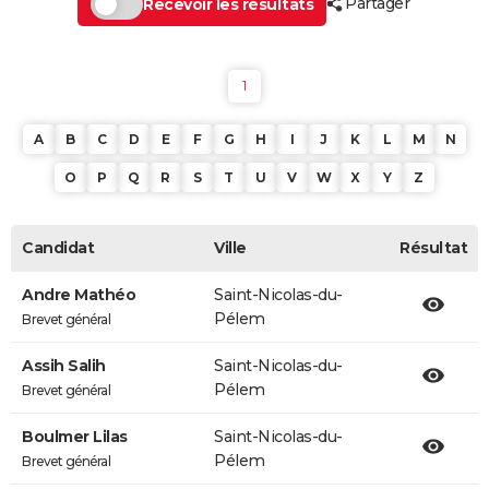
Partager
Recevoir les résultats
1
A
B
C
D
E
F
G
H
I
J
K
L
M
N
O
P
Q
R
S
T
U
V
W
X
Y
Z
Candidat
Ville
Résultat
Andre Mathéo
Saint-Nicolas-du-
Pélem
Brevet général
Assih Salih
Saint-Nicolas-du-
Pélem
Brevet général
Boulmer Lilas
Saint-Nicolas-du-
Pélem
Brevet général