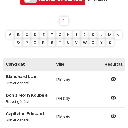
1
A
B
C
D
E
F
G
H
I
J
K
L
M
N
O
P
Q
R
S
T
U
V
W
X
Y
Z
Candidat
Ville
Résultat
Blanchard Liam
Plésidy
Brevet général
Bonis Morin Koupaia
Plésidy
Brevet général
Capitaine Edouard
Plésidy
Brevet général