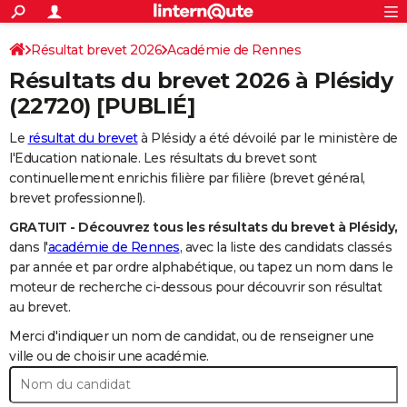
ACTUALITÉS
Connexion
S'inscrire
Résultat brevet 2026
Académie de Rennes
Rechercher
Société
Education
Villes
Politique
Faits Divers
Monde
+
SPORT
Résultats du brevet 2026 à
Plésidy
Football
Cyclisme
Forum
Coupe du monde 2026
Tennis
Rugby
CULTURE
(22720) [PUBLIÉ]
TNT
Cinéma
Musique
Programme TV
Streaming
Sorties cinéma
+
FINANCE
Le
résultat du brevet
à Plésidy a été dévoilé par le ministère de
l'Education nationale. Les résultats du brevet sont
Impôts
Immobilier
Banque
Crédit
Retraite
Epargne
Risques naturels par ville
Assurance
AUTO
continuellement enrichis filière par filière (brevet général,
brevet professionnel).
Réserver un essai
Berlines
Forum auto
Essais
Citadines
SUV
+
HIGH-TECH
GRATUIT - Découvrez tous les résultats du brevet à Plésidy,
Meilleur smartphone
Ordinateurs
Guide high-tech
Mobiles
Internet
Jeux vidéo
+
BRICOLAGE
dans l'
académie de Rennes
, avec la liste des candidats classés
par année et par ordre alphabétique, ou tapez un nom dans le
Aménagement intérieur
Cuisine
Jardinage
+
Forum
Extérieur
Salle de bains
Rangement
WEEK-END
moteur de recherche ci-dessous pour découvrir son résultat
au brevet.
Escapades
Expositions
Week-end nature
Guides de France
Patrimoine
Musées
+
LIFESTYLE
Merci d'indiquer un nom de candidat, ou de renseigner une
Bien-être
Mode
+
Art de vivre
Loisirs
Modes de vie
ville ou de choisir une académie.
SANTE
Guide de la santé
Médicaments
+
Alimentation
Maladies
Sommeil
VOYAGE