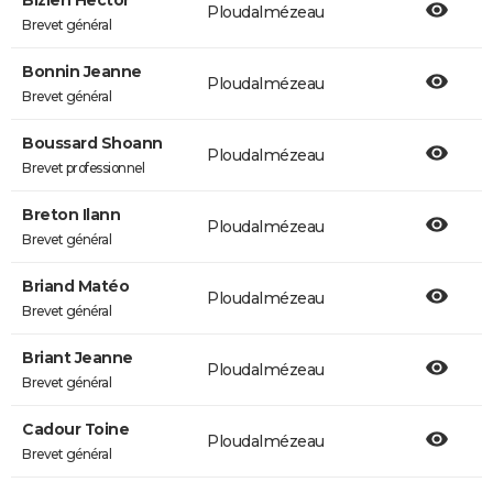
Bizien Hector
Ploudalmézeau
Brevet général
Bonnin Jeanne
Ploudalmézeau
Brevet général
Boussard Shoann
Ploudalmézeau
Brevet professionnel
Breton Ilann
Ploudalmézeau
Brevet général
Briand Matéo
Ploudalmézeau
Brevet général
Briant Jeanne
Ploudalmézeau
Brevet général
Cadour Toine
Ploudalmézeau
Brevet général