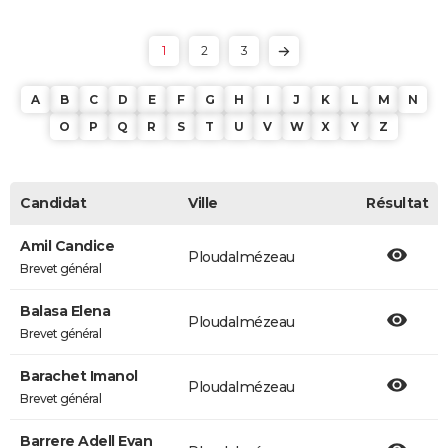
1
2
3
A
B
C
D
E
F
G
H
I
J
K
L
M
N
O
P
Q
R
S
T
U
V
W
X
Y
Z
Candidat
Ville
Résultat
Amil Candice
Ploudalmézeau
Brevet général
Balasa Elena
Ploudalmézeau
Brevet général
Barachet Imanol
Ploudalmézeau
Brevet général
Barrere Adell Evan