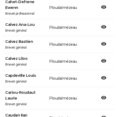
Cahet-Defrene
Ewenn
Ploudalmézeau
Brevet professionnel
Calvez Ana-Lou
Ploudalmézeau
Brevet général
Calvez Bastien
Ploudalmézeau
Brevet général
Calvez Liloo
Ploudalmézeau
Brevet général
Capdeville Louis
Ploudalmézeau
Brevet général
Cariou-Roudaut
Laurie
Ploudalmézeau
Brevet général
Caudan Ilan