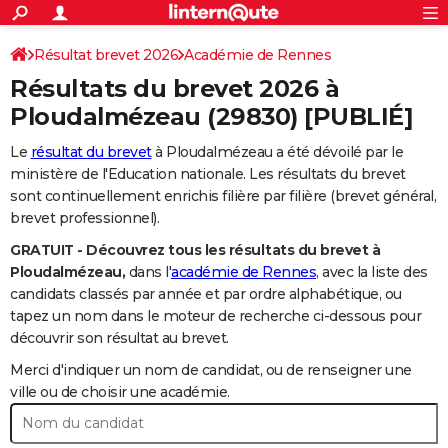
ACTUALITÉS
Connexion
S'inscrire
Résultat brevet 2026
Académie de Rennes
Rechercher
Société
Education
Villes
Politique
Faits Divers
Monde
+
SPORT
Résultats du brevet 2026 à
Football
Cyclisme
Forum
Coupe du monde 2026
Tennis
Rugby
CULTURE
Ploudalmézeau
(29830) [PUBLIÉ]
TNT
Cinéma
Musique
Programme TV
Streaming
Sorties cinéma
+
FINANCE
Le
résultat du brevet
à Ploudalmézeau a été dévoilé par le
ministère de l'Education nationale. Les résultats du brevet
Impôts
Immobilier
Banque
Crédit
Retraite
Epargne
Risques naturels par ville
Assurance
AUTO
sont continuellement enrichis filière par filière (brevet général,
brevet professionnel).
Réserver un essai
Berlines
Forum auto
Essais
Citadines
SUV
+
HIGH-TECH
GRATUIT - Découvrez tous les résultats du brevet à
Meilleur smartphone
Ordinateurs
Guide high-tech
Mobiles
Internet
Jeux vidéo
+
BRICOLAGE
Ploudalmézeau,
dans l'
académie de Rennes
, avec la liste des
candidats classés par année et par ordre alphabétique, ou
Aménagement intérieur
Cuisine
Jardinage
+
Forum
Extérieur
Salle de bains
Rangement
WEEK-END
tapez un nom dans le moteur de recherche ci-dessous pour
découvrir son résultat au brevet.
Escapades
Expositions
Week-end nature
Guides de France
Patrimoine
Musées
+
LIFESTYLE
Merci d'indiquer un nom de candidat, ou de renseigner une
Bien-être
Mode
+
Art de vivre
Loisirs
Modes de vie
ville ou de choisir une académie.
SANTE
Guide de la santé
Médicaments
+
Alimentation
Maladies
Sommeil
VOYAGE