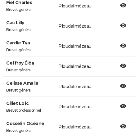
Fiel Charles
Ploudalmézeau
Brevet général
Gac Lilly
Ploudalmézeau
Brevet général
Gardie Tya
Ploudalmézeau
Brevet général
Geffroy Éléa
Ploudalmézeau
Brevet général
Gelisse Amalia
Ploudalmézeau
Brevet général
Gillet Loïc
Ploudalmézeau
Brevet professionnel
Gosselin Océane
Ploudalmézeau
Brevet général