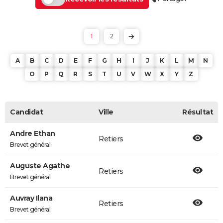
1
2
A
B
C
D
E
F
G
H
I
J
K
L
M
N
O
P
Q
R
S
T
U
V
W
X
Y
Z
Candidat
Ville
Résultat
Andre Ethan
Retiers
Brevet général
Auguste Agathe
Retiers
Brevet général
Auvray Ilana
Retiers
Brevet général