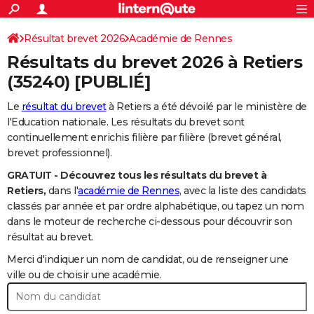
ACTUALITÉS
Connexion
S'inscrire
Résultat brevet 2026
Académie de Rennes
Rechercher
Société
Education
Villes
Politique
Faits Divers
Monde
+
SPORT
Résultats du brevet 2026 à
Retiers
Football
Cyclisme
Forum
Coupe du monde 2026
Tennis
Rugby
CULTURE
(35240) [PUBLIÉ]
TNT
Cinéma
Musique
Programme TV
Streaming
Sorties cinéma
+
FINANCE
Le
résultat du brevet
à Retiers a été dévoilé par le ministère de
l'Education nationale. Les résultats du brevet sont
Impôts
Immobilier
Banque
Crédit
Retraite
Epargne
Risques naturels par ville
Assurance
AUTO
continuellement enrichis filière par filière (brevet général,
brevet professionnel).
Réserver un essai
Berlines
Forum auto
Essais
Citadines
SUV
+
HIGH-TECH
GRATUIT - Découvrez tous les résultats du brevet à
Meilleur smartphone
Ordinateurs
Guide high-tech
Mobiles
Internet
Jeux vidéo
+
BRICOLAGE
Retiers,
dans l'
académie de Rennes
, avec la liste des candidats
classés par année et par ordre alphabétique, ou tapez un nom
Aménagement intérieur
Cuisine
Jardinage
+
Forum
Extérieur
Salle de bains
Rangement
WEEK-END
dans le moteur de recherche ci-dessous pour découvrir son
résultat au brevet.
Escapades
Expositions
Week-end nature
Guides de France
Patrimoine
Musées
+
LIFESTYLE
Merci d'indiquer un nom de candidat, ou de renseigner une
Bien-être
Mode
+
Art de vivre
Loisirs
Modes de vie
ville ou de choisir une académie.
SANTE
Guide de la santé
Médicaments
+
Alimentation
Maladies
Sommeil
VOYAGE