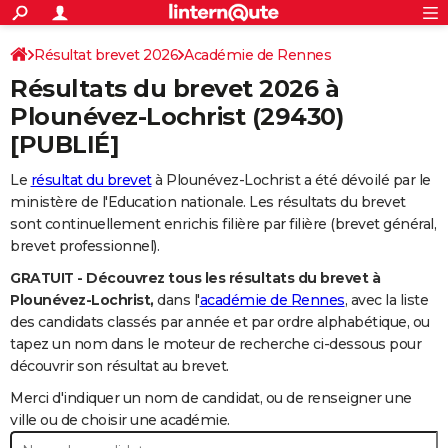
ACTUALITÉS
Connexion
S'inscrire
Résultat brevet 2026
Académie de Rennes
Rechercher
Société
Education
Villes
Politique
Faits Divers
Monde
+
SPORT
Résultats du brevet 2026 à
Football
Cyclisme
Forum
Coupe du monde 2026
Tennis
Rugby
CULTURE
Plounévez-Lochrist
(29430)
[PUBLIÉ]
TNT
Cinéma
Musique
Programme TV
Streaming
Sorties cinéma
+
FINANCE
Le
résultat du brevet
à Plounévez-Lochrist a été dévoilé par le
Impôts
Immobilier
Banque
Crédit
Retraite
Epargne
Risques naturels par ville
Assurance
AUTO
ministère de l'Education nationale. Les résultats du brevet
Réserver un essai
Berlines
Forum auto
Essais
Citadines
SUV
+
sont continuellement enrichis filière par filière (brevet général,
HIGH-TECH
brevet professionnel).
Meilleur smartphone
Ordinateurs
Guide high-tech
Mobiles
Internet
Jeux vidéo
+
BRICOLAGE
GRATUIT - Découvrez tous les résultats du brevet à
Plounévez-Lochrist,
dans l'
académie de Rennes
, avec la liste
Aménagement intérieur
Cuisine
Jardinage
+
Forum
Extérieur
Salle de bains
Rangement
WEEK-END
des candidats classés par année et par ordre alphabétique, ou
tapez un nom dans le moteur de recherche ci-dessous pour
Escapades
Expositions
Week-end nature
Guides de France
Patrimoine
Musées
+
LIFESTYLE
découvrir son résultat au brevet.
Bien-être
Mode
+
Art de vivre
Loisirs
Modes de vie
SANTE
Merci d'indiquer un nom de candidat, ou de renseigner une
ville ou de choisir une académie.
Guide de la santé
Médicaments
+
Alimentation
Maladies
Sommeil
VOYAGE