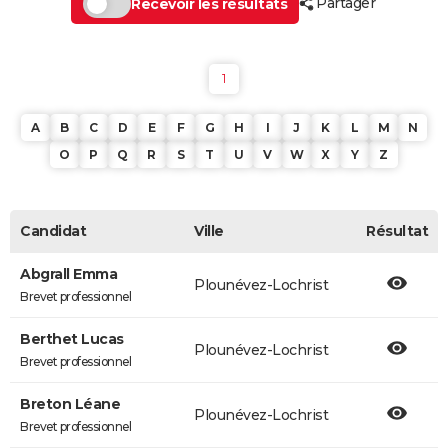
Partager
Recevoir les résultats
1
A
B
C
D
E
F
G
H
I
J
K
L
M
N
O
P
Q
R
S
T
U
V
W
X
Y
Z
Candidat
Ville
Résultat
Abgrall Emma
Plounévez-Lochrist
Brevet professionnel
Berthet Lucas
Plounévez-Lochrist
Brevet professionnel
Breton Léane
Plounévez-Lochrist
Brevet professionnel