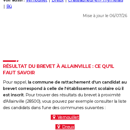
Voir aussi :
Vernouillet
Dreux
Châteauneuf-en-Thymerais
City break
Voyage de noces
Climat
Destinations
Voyage nature
Forum
+
Bû
PHOTO
Mise à jour le 06/07/26
GUIDES D'ACHAT
BONS PLANS
CARTE DE VOEUX
Carte Bonne année
Carte Pâques
Carte de Noël
Carte Saint-Valentin
Carte d'anniversaire
DICTIONNAIRE
Biographies
Expressions
Dictionnaire
Citations
Proverbes
RÉSULTAT DU BREVET À ALLAINVILLE : CE QU'IL
PROGRAMME TV
FAUT SAVOIR
COPAINS D'AVANT
Pour rappel,
la commune de rattachement d'un candidat au
Se connecter
Collèges
Universités
Service militaire
S'inscrire
Lycées
Primaires
Entreprises
Avis de recherche
brevet correspond à celle de l'établissement scolaire où il
AVIS DE DÉCÈS
est inscrit
. Pour trouver des résultats du brevet à proximité
d'Allainville (28500), vous pouvez par exemple consulter la liste
FORUM
des candidats dans l'une des communes suivantes :
Lifestyle
Sport
Television
Cinema
Bricolage
Culture
Auto
Voyage
Vernouillet
Dreux