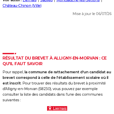
Voir aussi :
Liernais
Saulieu
Montsauche-les-Settons
City break
Voyage de noces
Climat
Destinations
Voyage nature
Forum
+
Château-Chinon (Ville)
PHOTO
Mise à jour le 06/07/26
GUIDES D'ACHAT
BONS PLANS
CARTE DE VOEUX
Carte Bonne année
Carte Pâques
Carte de Noël
Carte Saint-Valentin
Carte d'anniversaire
DICTIONNAIRE
Biographies
Expressions
Dictionnaire
Citations
Proverbes
RÉSULTAT DU BREVET À ALLIGNY-EN-MORVAN : CE
PROGRAMME TV
QU'IL FAUT SAVOIR
COPAINS D'AVANT
Pour rappel,
la commune de rattachement d'un candidat au
Se connecter
Collèges
Universités
Service militaire
S'inscrire
Lycées
Primaires
Entreprises
Avis de recherche
brevet correspond à celle de l'établissement scolaire où il
AVIS DE DÉCÈS
est inscrit
. Pour trouver des résultats du brevet à proximité
d'Alligny-en-Morvan (58230), vous pouvez par exemple
FORUM
consulter la liste des candidats dans l'une des communes
Lifestyle
Sport
Television
Cinema
Bricolage
Culture
Auto
Voyage
suivantes :
Liernais