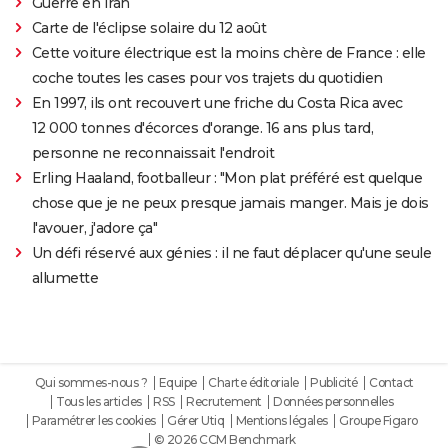
Guerre en Iran
Carte de l'éclipse solaire du 12 août
Cette voiture électrique est la moins chère de France : elle
coche toutes les cases pour vos trajets du quotidien
En 1997, ils ont recouvert une friche du Costa Rica avec
12 000 tonnes d'écorces d'orange. 16 ans plus tard,
personne ne reconnaissait l'endroit
Erling Haaland, footballeur : "Mon plat préféré est quelque
chose que je ne peux presque jamais manger. Mais je dois
l'avouer, j'adore ça"
Un défi réservé aux génies : il ne faut déplacer qu'une seule
allumette
Qui sommes-nous ?
Equipe
Charte éditoriale
Publicité
Contact
Tous les articles
RSS
Recrutement
Données personnelles
Paramétrer les cookies
Gérer Utiq
Mentions légales
Groupe Figaro
© 2026 CCM Benchmark