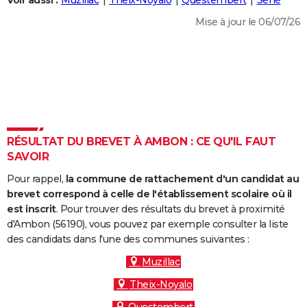
Voir aussi :
Muzillac
Theix-Noyalo
Questembert
Séné
City break
Voyage de noces
Climat
Destinations
Voyage nature
Forum
+
PHOTO
Mise à jour le 06/07/26
GUIDES D'ACHAT
BONS PLANS
CARTE DE VOEUX
Carte Bonne année
Carte Pâques
Carte de Noël
Carte Saint-Valentin
Carte d'anniversaire
DICTIONNAIRE
RÉSULTAT DU BREVET À AMBON : CE QU'IL FAUT
Biographies
Expressions
Dictionnaire
Citations
Proverbes
SAVOIR
PROGRAMME TV
Pour rappel,
la commune de rattachement d'un candidat au
COPAINS D'AVANT
brevet correspond à celle de l'établissement scolaire où il
Se connecter
Collèges
Universités
Service militaire
S'inscrire
Lycées
Primaires
Entreprises
Avis de recherche
est inscrit
. Pour trouver des résultats du brevet à proximité
AVIS DE DÉCÈS
d'Ambon (56190), vous pouvez par exemple consulter la liste
des candidats dans l'une des communes suivantes :
FORUM
Muzillac
Lifestyle
Sport
Television
Cinema
Bricolage
Culture
Auto
Voyage
Theix-Noyalo