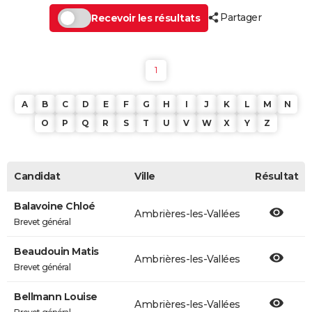
Partager
Recevoir les résultats
1
A
B
C
D
E
F
G
H
I
J
K
L
M
N
O
P
Q
R
S
T
U
V
W
X
Y
Z
Candidat
Ville
Résultat
Balavoine Chloé
Ambrières-les-Vallées
Brevet général
Beaudouin Matis
Ambrières-les-Vallées
Brevet général
Bellmann Louise
Ambrières-les-Vallées