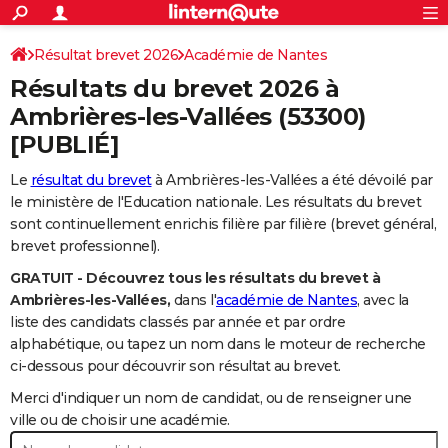
ACTUALITÉS
Connexion
S'inscrire
Résultat brevet 2026
Académie de Nantes
Rechercher
Société
Education
Villes
Politique
Faits Divers
Monde
+
SPORT
Résultats du brevet 2026 à
Football
Cyclisme
Forum
Coupe du monde 2026
Tennis
Rugby
CULTURE
Ambrières-les-Vallées
(53300)
[PUBLIÉ]
TNT
Cinéma
Musique
Programme TV
Streaming
Sorties cinéma
+
FINANCE
Le
résultat du brevet
à Ambrières-les-Vallées a été dévoilé par
Impôts
Immobilier
Banque
Crédit
Retraite
Epargne
Risques naturels par ville
Assurance
AUTO
le ministère de l'Education nationale. Les résultats du brevet
Réserver un essai
Berlines
Forum auto
Essais
Citadines
SUV
+
sont continuellement enrichis filière par filière (brevet général,
HIGH-TECH
brevet professionnel).
Meilleur smartphone
Ordinateurs
Guide high-tech
Mobiles
Internet
Jeux vidéo
+
BRICOLAGE
GRATUIT - Découvrez tous les résultats du brevet à
Ambrières-les-Vallées,
dans l'
académie de Nantes
, avec la
Aménagement intérieur
Cuisine
Jardinage
+
Forum
Extérieur
Salle de bains
Rangement
WEEK-END
liste des candidats classés par année et par ordre
alphabétique, ou tapez un nom dans le moteur de recherche
Escapades
Expositions
Week-end nature
Guides de France
Patrimoine
Musées
+
LIFESTYLE
ci-dessous pour découvrir son résultat au brevet.
Bien-être
Mode
+
Art de vivre
Loisirs
Modes de vie
SANTE
Merci d'indiquer un nom de candidat, ou de renseigner une
ville ou de choisir une académie.
Guide de la santé
Médicaments
+
Alimentation
Maladies
Sommeil
VOYAGE