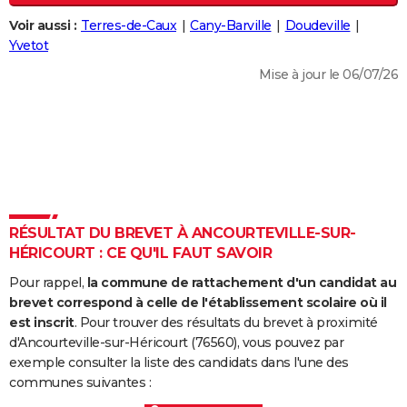
City break
Voyage de noces
Climat
Destinations
Voyage nature
Forum
+
PHOTO
Voir aussi :
Terres-de-Caux
Cany-Barville
Doudeville
Yvetot
GUIDES D'ACHAT
Mise à jour le 06/07/26
BONS PLANS
CARTE DE VOEUX
Carte Bonne année
Carte Pâques
Carte de Noël
Carte Saint-Valentin
Carte d'anniversaire
DICTIONNAIRE
Biographies
Expressions
Dictionnaire
Citations
Proverbes
PROGRAMME TV
RÉSULTAT DU BREVET À ANCOURTEVILLE-SUR-
COPAINS D'AVANT
HÉRICOURT : CE QU'IL FAUT SAVOIR
Se connecter
Collèges
Universités
Service militaire
S'inscrire
Lycées
Primaires
Entreprises
Avis de recherche
AVIS DE DÉCÈS
Pour rappel,
la commune de rattachement d'un candidat au
brevet correspond à celle de l'établissement scolaire où il
FORUM
est inscrit
. Pour trouver des résultats du brevet à proximité
d'Ancourteville-sur-Héricourt (76560), vous pouvez par
Lifestyle
Sport
Television
Cinema
Bricolage
Culture
Auto
Voyage
exemple consulter la liste des candidats dans l'une des
communes suivantes :