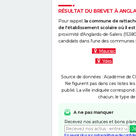
RÉSULTAT DU BREVET À ANGLAR
Pour rappel,
la commune de rattache
de l'établissement scolaire où il est 
proximité d'Anglards-de-Salers (15380
candidats dans l'une des communes s
Mauriac
Ydes
Source de données : Académie de Cl
Ne figurent pas dans ces listes les
publié. La ville indiquée correspond 
chacun, le type de 
A ne pas manquer
Recevez nos astuces et bons plans
J
En savoir plus sur notre politique de confiden