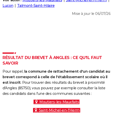
Voir aussi :
Moutiers-les-Mauxfaits
Saint-Michel-en-l'Herm
City break
Voyage de noces
Climat
Destinations
Voyage nature
Forum
+
Luçon
Talmont-Saint-Hilaire
PHOTO
Mise à jour le 06/07/26
GUIDES D'ACHAT
BONS PLANS
CARTE DE VOEUX
Carte Bonne année
Carte Pâques
Carte de Noël
Carte Saint-Valentin
Carte d'anniversaire
DICTIONNAIRE
Biographies
Expressions
Dictionnaire
Citations
Proverbes
RÉSULTAT DU BREVET À ANGLES : CE QU'IL FAUT
PROGRAMME TV
SAVOIR
COPAINS D'AVANT
Pour rappel,
la commune de rattachement d'un candidat au
Se connecter
Collèges
Universités
Service militaire
S'inscrire
Lycées
Primaires
Entreprises
Avis de recherche
brevet correspond à celle de l'établissement scolaire où il
AVIS DE DÉCÈS
est inscrit
. Pour trouver des résultats du brevet à proximité
d'Angles (85750), vous pouvez par exemple consulter la liste
FORUM
des candidats dans l'une des communes suivantes :
Lifestyle
Sport
Television
Cinema
Bricolage
Culture
Auto
Voyage
Moutiers-les-Mauxfaits
Saint-Michel-en-l'Herm