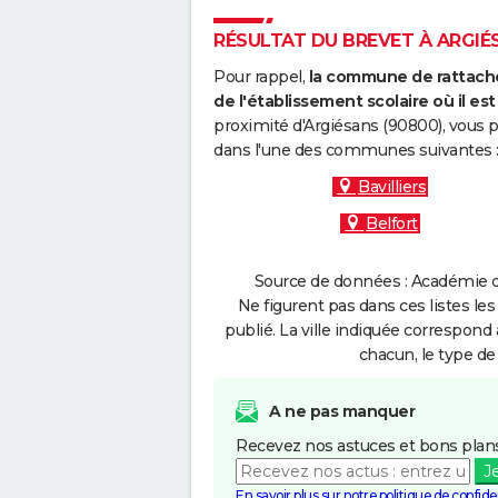
RÉSULTAT DU BREVET À ARGIÉS
Pour rappel,
la commune de rattache
de l'établissement scolaire où il est 
proximité d'Argiésans (90800), vous p
dans l'une des communes suivantes 
Bavilliers
Belfort
Source de données : Académie d
Ne figurent pas dans ces listes les
publié. La ville indiquée correspond 
chacun, le type de 
A ne pas manquer
Recevez nos astuces et bons plans
J
En savoir plus sur notre politique de confiden