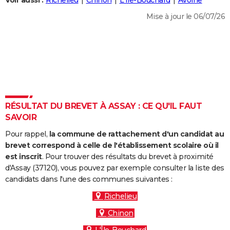
Voir aussi :
Richelieu
Chinon
L'Île-Bouchard
Avoine
City break
Voyage de noces
Climat
Destinations
Voyage nature
Forum
+
PHOTO
Mise à jour le 06/07/26
GUIDES D'ACHAT
BONS PLANS
CARTE DE VOEUX
Carte Bonne année
Carte Pâques
Carte de Noël
Carte Saint-Valentin
Carte d'anniversaire
DICTIONNAIRE
RÉSULTAT DU BREVET À ASSAY : CE QU'IL FAUT
Biographies
Expressions
Dictionnaire
Citations
Proverbes
SAVOIR
PROGRAMME TV
Pour rappel,
la commune de rattachement d'un candidat au
COPAINS D'AVANT
brevet correspond à celle de l'établissement scolaire où il
Se connecter
Collèges
Universités
Service militaire
S'inscrire
Lycées
Primaires
Entreprises
Avis de recherche
est inscrit
. Pour trouver des résultats du brevet à proximité
AVIS DE DÉCÈS
d'Assay (37120), vous pouvez par exemple consulter la liste des
candidats dans l'une des communes suivantes :
FORUM
Richelieu
Lifestyle
Sport
Television
Cinema
Bricolage
Culture
Auto
Voyage
Chinon