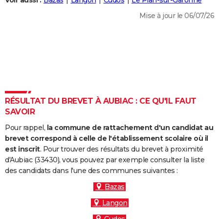
Voir aussi :
Bazas
Langon
Cudos
Le Pian-sur-Garonne
City break
Voyage de noces
Climat
Destinations
Voyage nature
Forum
+
PHOTO
Mise à jour le 06/07/26
GUIDES D'ACHAT
BONS PLANS
CARTE DE VOEUX
Carte Bonne année
Carte Pâques
Carte de Noël
Carte Saint-Valentin
Carte d'anniversaire
DICTIONNAIRE
RÉSULTAT DU BREVET À AUBIAC : CE QU'IL FAUT
Biographies
Expressions
Dictionnaire
Citations
Proverbes
SAVOIR
PROGRAMME TV
Pour rappel,
la commune de rattachement d'un candidat au
COPAINS D'AVANT
brevet correspond à celle de l'établissement scolaire où il
Se connecter
Collèges
Universités
Service militaire
S'inscrire
Lycées
Primaires
Entreprises
Avis de recherche
est inscrit
. Pour trouver des résultats du brevet à proximité
AVIS DE DÉCÈS
d'Aubiac (33430), vous pouvez par exemple consulter la liste
des candidats dans l'une des communes suivantes :
FORUM
Bazas
Lifestyle
Sport
Television
Cinema
Bricolage
Culture
Auto
Voyage
Langon