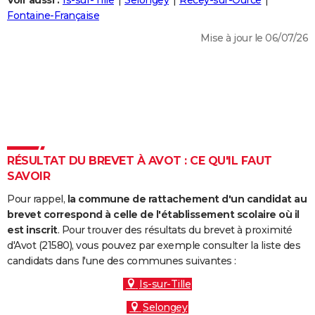
Voir aussi :
Is-sur-Tille
Selongey
Recey-sur-Ource
City break
Voyage de noces
Climat
Destinations
Voyage nature
Forum
+
Fontaine-Française
PHOTO
Mise à jour le 06/07/26
GUIDES D'ACHAT
BONS PLANS
CARTE DE VOEUX
Carte Bonne année
Carte Pâques
Carte de Noël
Carte Saint-Valentin
Carte d'anniversaire
DICTIONNAIRE
Biographies
Expressions
Dictionnaire
Citations
Proverbes
RÉSULTAT DU BREVET À AVOT : CE QU'IL FAUT
PROGRAMME TV
SAVOIR
COPAINS D'AVANT
Pour rappel,
la commune de rattachement d'un candidat au
Se connecter
Collèges
Universités
Service militaire
S'inscrire
Lycées
Primaires
Entreprises
Avis de recherche
brevet correspond à celle de l'établissement scolaire où il
AVIS DE DÉCÈS
est inscrit
. Pour trouver des résultats du brevet à proximité
d'Avot (21580), vous pouvez par exemple consulter la liste des
FORUM
candidats dans l'une des communes suivantes :
Lifestyle
Sport
Television
Cinema
Bricolage
Culture
Auto
Voyage
Is-sur-Tille
Selongey