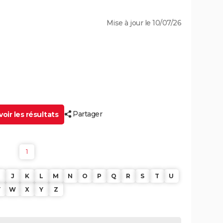
Mise à jour le 10/07/26
Partager
oir les résultats
1
J
K
L
M
N
O
P
Q
R
S
T
U
V
W
X
Y
Z