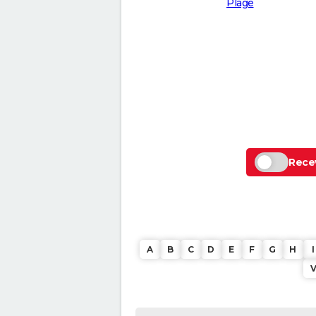
Plage
Recev
A
B
C
D
E
F
G
H
I