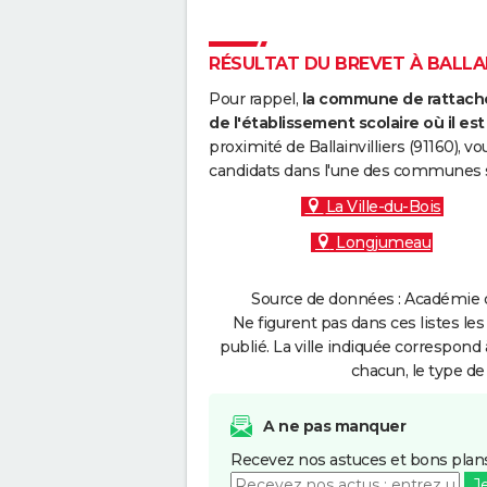
RÉSULTAT DU BREVET À BALLAIN
Pour rappel,
la commune de rattache
de l'établissement scolaire où il est 
proximité de Ballainvilliers (91160), 
candidats dans l'une des communes s
La Ville-du-Bois
Longjumeau
Source de données : Académie de
Ne figurent pas dans ces listes les
publié. La ville indiquée correspond 
chacun, le type de 
A ne pas manquer
Recevez nos astuces et bons plans
J