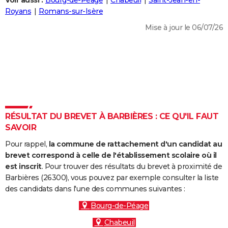
Voir aussi :
Bourg-de-Péage
Chabeuil
Saint-Jean-en-
City break
Voyage de noces
Climat
Destinations
Voyage nature
Forum
+
Royans
Romans-sur-Isère
PHOTO
Mise à jour le 06/07/26
GUIDES D'ACHAT
BONS PLANS
CARTE DE VOEUX
Carte Bonne année
Carte Pâques
Carte de Noël
Carte Saint-Valentin
Carte d'anniversaire
DICTIONNAIRE
Biographies
Expressions
Dictionnaire
Citations
Proverbes
RÉSULTAT DU BREVET À BARBIÈRES : CE QU'IL FAUT
PROGRAMME TV
SAVOIR
COPAINS D'AVANT
Pour rappel,
la commune de rattachement d'un candidat au
Se connecter
Collèges
Universités
Service militaire
S'inscrire
Lycées
Primaires
Entreprises
Avis de recherche
brevet correspond à celle de l'établissement scolaire où il
AVIS DE DÉCÈS
est inscrit
. Pour trouver des résultats du brevet à proximité de
Barbières (26300), vous pouvez par exemple consulter la liste
FORUM
des candidats dans l'une des communes suivantes :
Lifestyle
Sport
Television
Cinema
Bricolage
Culture
Auto
Voyage
Bourg-de-Péage
Chabeuil