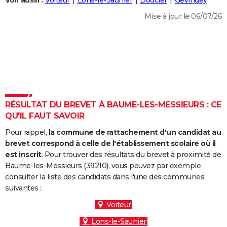
Voir aussi :
Voiteur
Lons-le-Saunier
Doucier
Gevingey
City break
Voyage de noces
Climat
Destinations
Voyage nature
Forum
+
PHOTO
Mise à jour le 06/07/26
GUIDES D'ACHAT
BONS PLANS
CARTE DE VOEUX
Carte Bonne année
Carte Pâques
Carte de Noël
Carte Saint-Valentin
Carte d'anniversaire
DICTIONNAIRE
RÉSULTAT DU BREVET À BAUME-LES-MESSIEURS : CE
Biographies
Expressions
Dictionnaire
Citations
Proverbes
QU'IL FAUT SAVOIR
PROGRAMME TV
Pour rappel,
la commune de rattachement d'un candidat au
COPAINS D'AVANT
brevet correspond à celle de l'établissement scolaire où il
Se connecter
Collèges
Universités
Service militaire
S'inscrire
Lycées
Primaires
Entreprises
Avis de recherche
est inscrit
. Pour trouver des résultats du brevet à proximité de
AVIS DE DÉCÈS
Baume-les-Messieurs (39210), vous pouvez par exemple
consulter la liste des candidats dans l'une des communes
FORUM
suivantes :
Lifestyle
Sport
Television
Cinema
Bricolage
Culture
Auto
Voyage
Voiteur
Lons-le-Saunier