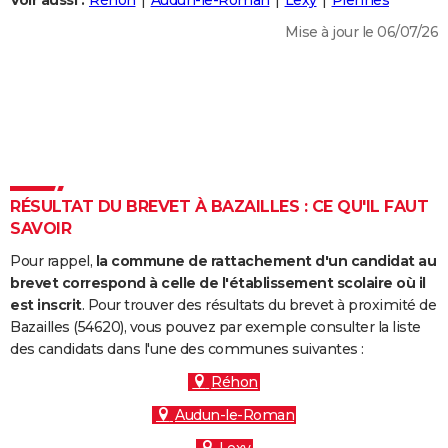
Voir aussi :
Réhon
Audun-le-Roman
Lexy
Piennes
City break
Voyage de noces
Climat
Destinations
Voyage nature
Forum
+
PHOTO
Mise à jour le 06/07/26
GUIDES D'ACHAT
BONS PLANS
CARTE DE VOEUX
Carte Bonne année
Carte Pâques
Carte de Noël
Carte Saint-Valentin
Carte d'anniversaire
DICTIONNAIRE
RÉSULTAT DU BREVET À BAZAILLES : CE QU'IL FAUT
Biographies
Expressions
Dictionnaire
Citations
Proverbes
SAVOIR
PROGRAMME TV
Pour rappel,
la commune de rattachement d'un candidat au
COPAINS D'AVANT
brevet correspond à celle de l'établissement scolaire où il
Se connecter
Collèges
Universités
Service militaire
S'inscrire
Lycées
Primaires
Entreprises
Avis de recherche
est inscrit
. Pour trouver des résultats du brevet à proximité de
AVIS DE DÉCÈS
Bazailles (54620), vous pouvez par exemple consulter la liste
des candidats dans l'une des communes suivantes :
FORUM
Réhon
Lifestyle
Sport
Television
Cinema
Bricolage
Culture
Auto
Voyage
Audun-le-Roman