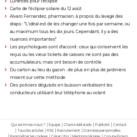
Lunettes pour l'éclipse
Carte de l'éclipse solaire du 12 août
Alvaro Fernandez, pharmacien, à propos du lavage des
draps : "L'idéal est de les changer une fois par semaine, ou
au maximum tous les dix jours. Cependant, il y a des
nuances importantes"
Les psychologues sont d'accord : ceux qui conservent les
reçus ou les vieux tickets de caisses ne sont pas des
accumulateurs, mais ont besoin de contrôle
Du carton au lieu du gazon : de plus en plus de jardiniers
misent sur cette méthode
Des policiers déguisés en buisson verbalisent les
conducteurs utilisant leur téléphone au volant
Qui sommes-nous ?
Equipe
Charte éditoriale
Publicité
Contact
Tous les articles
RSS
Recrutement
Données personnelles
Paramétrer les cookies
Gérer Utiq
Mentions légales
Groupe Figaro