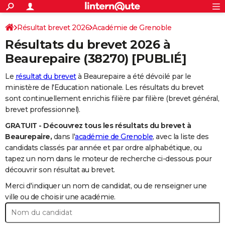
ACTUALITÉS
Connexion
S'inscrire
Résultat brevet 2026
Académie de Grenoble
Rechercher
Société
Education
Villes
Politique
Faits Divers
Monde
+
SPORT
Résultats du brevet 2026 à
Football
Cyclisme
Forum
Coupe du monde 2026
Tennis
Rugby
CULTURE
Beaurepaire
(38270) [PUBLIÉ]
TNT
Cinéma
Musique
Programme TV
Streaming
Sorties cinéma
+
FINANCE
Le
résultat du brevet
à Beaurepaire a été dévoilé par le
ministère de l'Education nationale. Les résultats du brevet
Impôts
Immobilier
Banque
Crédit
Retraite
Epargne
Risques naturels par ville
Assurance
AUTO
sont continuellement enrichis filière par filière (brevet général,
brevet professionnel).
Réserver un essai
Berlines
Forum auto
Essais
Citadines
SUV
+
HIGH-TECH
GRATUIT - Découvrez tous les résultats du brevet à
Meilleur smartphone
Ordinateurs
Guide high-tech
Mobiles
Internet
Jeux vidéo
+
BRICOLAGE
Beaurepaire,
dans l'
académie de Grenoble
, avec la liste des
candidats classés par année et par ordre alphabétique, ou
Aménagement intérieur
Cuisine
Jardinage
+
Forum
Extérieur
Salle de bains
Rangement
WEEK-END
tapez un nom dans le moteur de recherche ci-dessous pour
découvrir son résultat au brevet.
Escapades
Expositions
Week-end nature
Guides de France
Patrimoine
Musées
+
LIFESTYLE
Merci d'indiquer un nom de candidat, ou de renseigner une
Bien-être
Mode
+
Art de vivre
Loisirs
Modes de vie
ville ou de choisir une académie.
SANTE
Guide de la santé
Médicaments
+
Alimentation
Maladies
Sommeil
VOYAGE