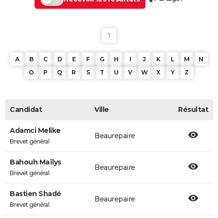
1
A
B
C
D
E
F
G
H
I
J
K
L
M
N
O
P
Q
R
S
T
U
V
W
X
Y
Z
Candidat
Ville
Résultat
Adamci Melike
Beaurepaire
Brevet général
Bahouh Maïlys
Beaurepaire
Brevet général
Bastien Shadé
Beaurepaire
Brevet général