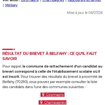
Voir aussi :
Giromagny
Champagney
Faucogney-et-la-Mer
City break
Voyage de noces
Climat
Destinations
Voyage nature
Forum
+
Mélisey
PHOTO
Mise à jour le 06/07/26
GUIDES D'ACHAT
BONS PLANS
CARTE DE VOEUX
Carte Bonne année
Carte Pâques
Carte de Noël
Carte Saint-Valentin
Carte d'anniversaire
DICTIONNAIRE
Biographies
Expressions
Dictionnaire
Citations
Proverbes
RÉSULTAT DU BREVET À BELFAHY : CE QU'IL FAUT
PROGRAMME TV
SAVOIR
COPAINS D'AVANT
Pour rappel,
la commune de rattachement d'un candidat au
Se connecter
Collèges
Universités
Service militaire
S'inscrire
Lycées
Primaires
Entreprises
Avis de recherche
brevet correspond à celle de l'établissement scolaire où il
AVIS DE DÉCÈS
est inscrit
. Pour trouver des résultats du brevet à proximité de
Belfahy (70290), vous pouvez par exemple consulter la liste
FORUM
des candidats dans l'une des communes suivantes :
Lifestyle
Sport
Television
Cinema
Bricolage
Culture
Auto
Voyage
Giromagny
Champagney