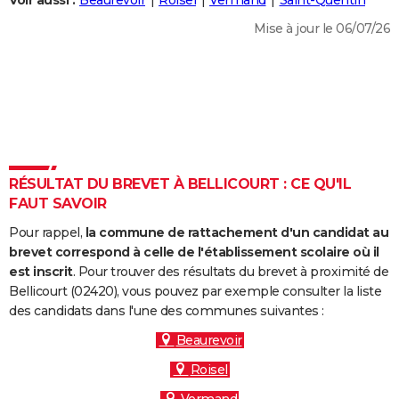
Voir aussi :
Beaurevoir
Roisel
Vermand
Saint-Quentin
City break
Voyage de noces
Climat
Destinations
Voyage nature
Forum
+
PHOTO
Mise à jour le 06/07/26
GUIDES D'ACHAT
BONS PLANS
CARTE DE VOEUX
Carte Bonne année
Carte Pâques
Carte de Noël
Carte Saint-Valentin
Carte d'anniversaire
DICTIONNAIRE
RÉSULTAT DU BREVET À BELLICOURT : CE QU'IL
Biographies
Expressions
Dictionnaire
Citations
Proverbes
FAUT SAVOIR
PROGRAMME TV
Pour rappel,
la commune de rattachement d'un candidat au
COPAINS D'AVANT
brevet correspond à celle de l'établissement scolaire où il
Se connecter
Collèges
Universités
Service militaire
S'inscrire
Lycées
Primaires
Entreprises
Avis de recherche
est inscrit
. Pour trouver des résultats du brevet à proximité de
AVIS DE DÉCÈS
Bellicourt (02420), vous pouvez par exemple consulter la liste
des candidats dans l'une des communes suivantes :
FORUM
Beaurevoir
Lifestyle
Sport
Television
Cinema
Bricolage
Culture
Auto
Voyage
Roisel