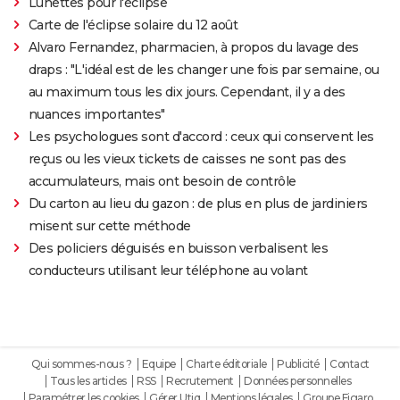
Lunettes pour l'éclipse
Carte de l'éclipse solaire du 12 août
Alvaro Fernandez, pharmacien, à propos du lavage des
draps : "L'idéal est de les changer une fois par semaine, ou
au maximum tous les dix jours. Cependant, il y a des
nuances importantes"
Les psychologues sont d'accord : ceux qui conservent les
reçus ou les vieux tickets de caisses ne sont pas des
accumulateurs, mais ont besoin de contrôle
Du carton au lieu du gazon : de plus en plus de jardiniers
misent sur cette méthode
Des policiers déguisés en buisson verbalisent les
conducteurs utilisant leur téléphone au volant
Qui sommes-nous ?
Equipe
Charte éditoriale
Publicité
Contact
Tous les articles
RSS
Recrutement
Données personnelles
Paramétrer les cookies
Gérer Utiq
Mentions légales
Groupe Figaro