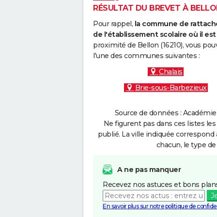
RÉSULTAT DU BREVET À BELLON
Pour rappel,
la commune de rattache
de l'établissement scolaire où il est 
proximité de Bellon (16210), vous pou
l'une des communes suivantes :
Chalais
Brie-sous-Barbezieux
Source de données : Académie d
Ne figurent pas dans ces listes les
publié. La ville indiquée correspond 
chacun, le type de 
A ne pas manquer
Recevez nos astuces et bons plans
J
En savoir plus sur notre politique de confiden