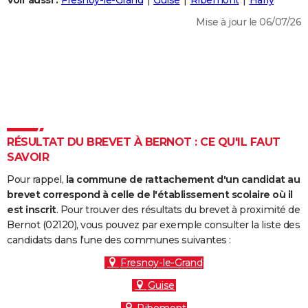
Voir aussi :
Fresnoy-le-Grand
Guise
Ribemont
Harly
City break
Voyage de noces
Climat
Destinations
Voyage nature
Forum
+
PHOTO
Mise à jour le 06/07/26
GUIDES D'ACHAT
BONS PLANS
CARTE DE VOEUX
Carte Bonne année
Carte Pâques
Carte de Noël
Carte Saint-Valentin
Carte d'anniversaire
DICTIONNAIRE
RÉSULTAT DU BREVET À BERNOT : CE QU'IL FAUT
Biographies
Expressions
Dictionnaire
Citations
Proverbes
SAVOIR
PROGRAMME TV
Pour rappel,
la commune de rattachement d'un candidat au
COPAINS D'AVANT
brevet correspond à celle de l'établissement scolaire où il
Se connecter
Collèges
Universités
Service militaire
S'inscrire
Lycées
Primaires
Entreprises
Avis de recherche
est inscrit
. Pour trouver des résultats du brevet à proximité de
AVIS DE DÉCÈS
Bernot (02120), vous pouvez par exemple consulter la liste des
candidats dans l'une des communes suivantes :
FORUM
Fresnoy-le-Grand
Lifestyle
Sport
Television
Cinema
Bricolage
Culture
Auto
Voyage
Guise