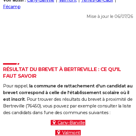
Voir aussi :
Cany-Barville
Valmont
Terres-de-Caux
City break
Voyage de noces
Climat
Destinations
Voyage nature
Forum
+
Fécamp
PHOTO
Mise à jour le 06/07/26
GUIDES D'ACHAT
BONS PLANS
CARTE DE VOEUX
Carte Bonne année
Carte Pâques
Carte de Noël
Carte Saint-Valentin
Carte d'anniversaire
DICTIONNAIRE
Biographies
Expressions
Dictionnaire
Citations
Proverbes
RÉSULTAT DU BREVET À BERTREVILLE : CE QU'IL
PROGRAMME TV
FAUT SAVOIR
COPAINS D'AVANT
Pour rappel,
la commune de rattachement d'un candidat au
Se connecter
Collèges
Universités
Service militaire
S'inscrire
Lycées
Primaires
Entreprises
Avis de recherche
brevet correspond à celle de l'établissement scolaire où il
AVIS DE DÉCÈS
est inscrit
. Pour trouver des résultats du brevet à proximité de
Bertreville (76450), vous pouvez par exemple consulter la liste
FORUM
des candidats dans l'une des communes suivantes :
Lifestyle
Sport
Television
Cinema
Bricolage
Culture
Auto
Voyage
Cany-Barville
Valmont