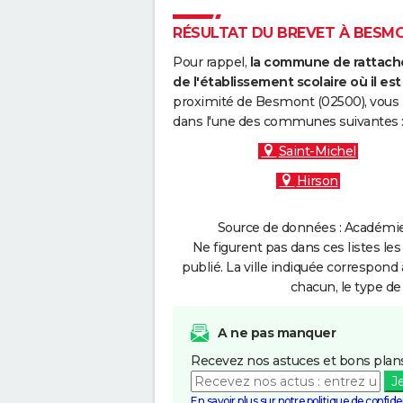
RÉSULTAT DU BREVET À BESMON
Pour rappel,
la commune de rattache
de l'établissement scolaire où il est 
proximité de Besmont (02500), vous p
dans l'une des communes suivantes 
Saint-Michel
Hirson
Source de données : Académie 
Ne figurent pas dans ces listes les
publié. La ville indiquée correspond 
chacun, le type de 
A ne pas manquer
Recevez nos astuces et bons plans
J
En savoir plus sur notre politique de confiden