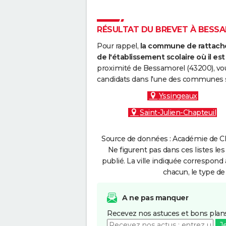
RÉSULTAT DU BREVET À BESSAM
Pour rappel,
la commune de rattache
de l'établissement scolaire où il est 
proximité de Bessamorel (43200), vou
candidats dans l'une des communes s
Yssingeaux
Saint-Julien-Chapteuil
Source de données : Académie de Cl
Ne figurent pas dans ces listes les
publié. La ville indiquée correspond 
chacun, le type de 
A ne pas manquer
Recevez nos astuces et bons plans
J