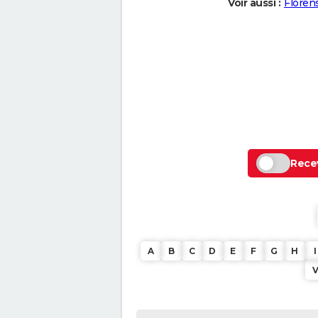
Voir aussi :
Floren
Recev
A
B
C
D
E
F
G
H
I