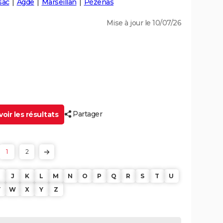
sac
Agde
Marseillan
Pézenas
Mise à jour le 10/07/26
Partager
oir les résultats
1
2
J
K
L
M
N
O
P
Q
R
S
T
U
V
W
X
Y
Z