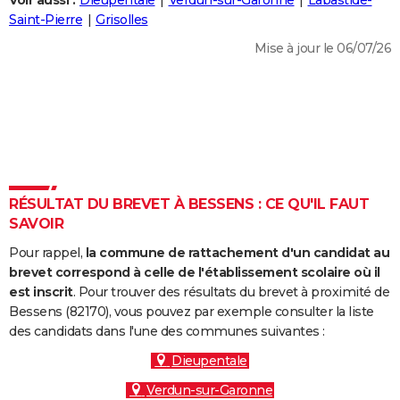
Voir aussi :
Dieupentale
Verdun-sur-Garonne
Labastide-
City break
Voyage de noces
Climat
Destinations
Voyage nature
Forum
+
Saint-Pierre
Grisolles
PHOTO
Mise à jour le 06/07/26
GUIDES D'ACHAT
BONS PLANS
CARTE DE VOEUX
Carte Bonne année
Carte Pâques
Carte de Noël
Carte Saint-Valentin
Carte d'anniversaire
DICTIONNAIRE
Biographies
Expressions
Dictionnaire
Citations
Proverbes
RÉSULTAT DU BREVET À BESSENS : CE QU'IL FAUT
PROGRAMME TV
SAVOIR
COPAINS D'AVANT
Pour rappel,
la commune de rattachement d'un candidat au
Se connecter
Collèges
Universités
Service militaire
S'inscrire
Lycées
Primaires
Entreprises
Avis de recherche
brevet correspond à celle de l'établissement scolaire où il
AVIS DE DÉCÈS
est inscrit
. Pour trouver des résultats du brevet à proximité de
Bessens (82170), vous pouvez par exemple consulter la liste
FORUM
des candidats dans l'une des communes suivantes :
Lifestyle
Sport
Television
Cinema
Bricolage
Culture
Auto
Voyage
Dieupentale
Verdun-sur-Garonne