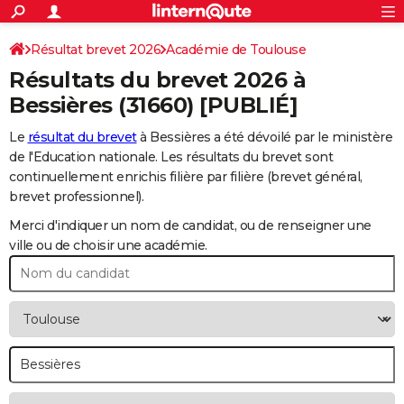
ACTUALITÉS
Connexion
S'inscrire
Résultat brevet 2026
Académie de Toulouse
Rechercher
Société
Education
Villes
Politique
Faits Divers
Monde
+
SPORT
Résultats du brevet 2026 à
Football
Cyclisme
Forum
Coupe du monde 2026
Tennis
Rugby
CULTURE
Bessières
(31660) [PUBLIÉ]
TNT
Cinéma
Musique
Programme TV
Streaming
Sorties cinéma
+
FINANCE
Le
résultat du brevet
à Bessières a été dévoilé par le ministère
de l'Education nationale. Les résultats du brevet sont
Impôts
Immobilier
Banque
Crédit
Retraite
Epargne
Risques naturels par ville
Assurance
AUTO
continuellement enrichis filière par filière (brevet général,
brevet professionnel).
Réserver un essai
Berlines
Forum auto
Essais
Citadines
SUV
+
HIGH-TECH
Merci d'indiquer un nom de candidat, ou de renseigner une
Meilleur smartphone
Ordinateurs
Guide high-tech
Mobiles
Internet
Jeux vidéo
+
BRICOLAGE
ville ou de choisir une académie.
Aménagement intérieur
Cuisine
Jardinage
+
Forum
Extérieur
Salle de bains
Rangement
WEEK-END
Escapades
Expositions
Week-end nature
Guides de France
Patrimoine
Musées
+
LIFESTYLE
Bien-être
Mode
+
Art de vivre
Loisirs
Modes de vie
SANTE
Guide de la santé
Médicaments
+
Alimentation
Maladies
Sommeil
VOYAGE