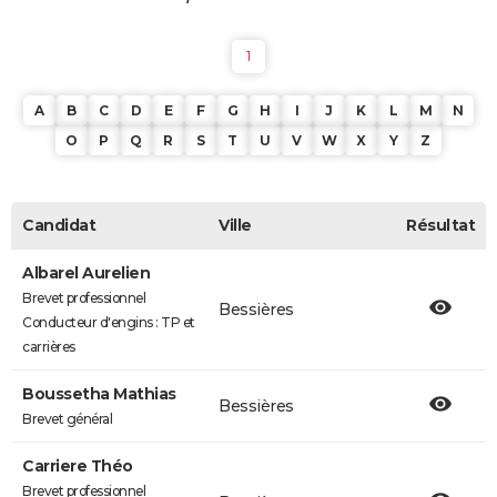
1
A
B
C
D
E
F
G
H
I
J
K
L
M
N
O
P
Q
R
S
T
U
V
W
X
Y
Z
Candidat
Ville
Résultat
Albarel Aurelien
Brevet professionnel
Bessières
Conducteur d'engins : TP et
carrières
Boussetha Mathias
Bessières
Brevet général
Carriere Théo
Brevet professionnel