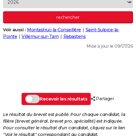
City break
Voyage de noces
Climat
Destinations
Voyage nature
Forum
+
PHOTO
GUIDES D'ACHAT
Voir aussi :
Montastruc-la-Conseillère
Saint-Sulpice-la-
BONS PLANS
Pointe
Villemur-sur-Tarn
Rabastens
CARTE DE VOEUX
Mise à jour le 09/07/26
Carte Bonne année
Carte Pâques
Carte de Noël
Carte Saint-Valentin
Carte d'anniversaire
DICTIONNAIRE
Biographies
Expressions
Dictionnaire
Citations
Proverbes
PROGRAMME TV
COPAINS D'AVANT
Se connecter
Collèges
Universités
Service militaire
S'inscrire
Lycées
Primaires
Entreprises
Avis de recherche
AVIS DE DÉCÈS
Partager
Recevoir les résultats
FORUM
Le résultat du brevet est publié. Pour chaque candidat, la
Lifestyle
Sport
Television
Cinema
Bricolage
Culture
Auto
Voyage
filière (brevet général, brevet pro, spécialité) est indiquée.
Pour consulter le résultat d'un candidat, cliquez sur le lien
"Voir le résultat" correspondant au candidat.