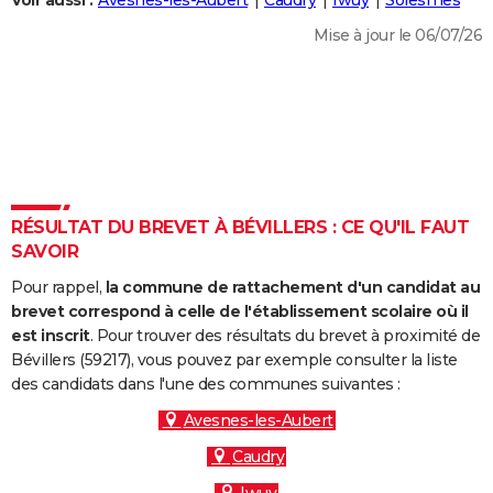
Voir aussi :
Avesnes-les-Aubert
Caudry
Iwuy
Solesmes
City break
Voyage de noces
Climat
Destinations
Voyage nature
Forum
+
PHOTO
Mise à jour le 06/07/26
GUIDES D'ACHAT
BONS PLANS
CARTE DE VOEUX
Carte Bonne année
Carte Pâques
Carte de Noël
Carte Saint-Valentin
Carte d'anniversaire
DICTIONNAIRE
RÉSULTAT DU BREVET À BÉVILLERS : CE QU'IL FAUT
Biographies
Expressions
Dictionnaire
Citations
Proverbes
SAVOIR
PROGRAMME TV
Pour rappel,
la commune de rattachement d'un candidat au
COPAINS D'AVANT
brevet correspond à celle de l'établissement scolaire où il
Se connecter
Collèges
Universités
Service militaire
S'inscrire
Lycées
Primaires
Entreprises
Avis de recherche
est inscrit
. Pour trouver des résultats du brevet à proximité de
AVIS DE DÉCÈS
Bévillers (59217), vous pouvez par exemple consulter la liste
des candidats dans l'une des communes suivantes :
FORUM
Avesnes-les-Aubert
Lifestyle
Sport
Television
Cinema
Bricolage
Culture
Auto
Voyage
Caudry