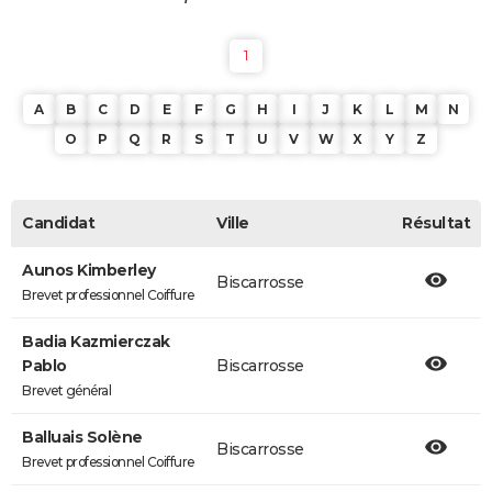
1
A
B
C
D
E
F
G
H
I
J
K
L
M
N
O
P
Q
R
S
T
U
V
W
X
Y
Z
Candidat
Ville
Résultat
Aunos Kimberley
Biscarrosse
Brevet professionnel Coiffure
Badia Kazmierczak
Pablo
Biscarrosse
Brevet général
Balluais Solène
Biscarrosse
Brevet professionnel Coiffure