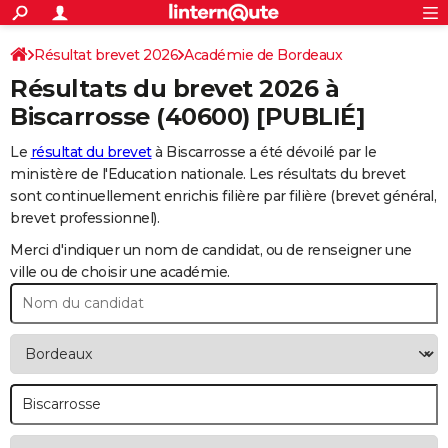
ACTUALITÉS
Connexion
S'inscrire
Résultat brevet 2026
Académie de Bordeaux
Rechercher
Société
Education
Villes
Politique
Faits Divers
Monde
+
SPORT
Résultats du brevet 2026 à
Football
Cyclisme
Forum
Coupe du monde 2026
Tennis
Rugby
CULTURE
Biscarrosse
(40600) [PUBLIÉ]
TNT
Cinéma
Musique
Programme TV
Streaming
Sorties cinéma
+
FINANCE
Le
résultat du brevet
à Biscarrosse a été dévoilé par le
ministère de l'Education nationale. Les résultats du brevet
Impôts
Immobilier
Banque
Crédit
Retraite
Epargne
Risques naturels par ville
Assurance
AUTO
sont continuellement enrichis filière par filière (brevet général,
brevet professionnel).
Réserver un essai
Berlines
Forum auto
Essais
Citadines
SUV
+
HIGH-TECH
Merci d'indiquer un nom de candidat, ou de renseigner une
Meilleur smartphone
Ordinateurs
Guide high-tech
Mobiles
Internet
Jeux vidéo
+
BRICOLAGE
ville ou de choisir une académie.
Aménagement intérieur
Cuisine
Jardinage
+
Forum
Extérieur
Salle de bains
Rangement
WEEK-END
Escapades
Expositions
Week-end nature
Guides de France
Patrimoine
Musées
+
LIFESTYLE
Bien-être
Mode
+
Art de vivre
Loisirs
Modes de vie
SANTE
Guide de la santé
Médicaments
+
Alimentation
Maladies
Sommeil
VOYAGE