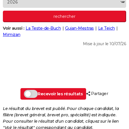
City break
Voyage de noces
Climat
Destinations
Voyage nature
Forum
+
PHOTO
GUIDES D'ACHAT
Voir aussi :
La Teste-de-Buch
Gujan-Mestras
Le Teich
BONS PLANS
Mimizan
CARTE DE VOEUX
Mise à jour le 10/07/26
Carte Bonne année
Carte Pâques
Carte de Noël
Carte Saint-Valentin
Carte d'anniversaire
DICTIONNAIRE
Biographies
Expressions
Dictionnaire
Citations
Proverbes
PROGRAMME TV
COPAINS D'AVANT
Se connecter
Collèges
Universités
Service militaire
S'inscrire
Lycées
Primaires
Entreprises
Avis de recherche
AVIS DE DÉCÈS
Partager
Recevoir les résultats
FORUM
Le résultat du brevet est publié. Pour chaque candidat, la
Lifestyle
Sport
Television
Cinema
Bricolage
Culture
Auto
Voyage
filière (brevet général, brevet pro, spécialité) est indiquée.
Pour consulter le résultat d'un candidat, cliquez sur le lien
"Voir le résultat" correspondant au candidat.