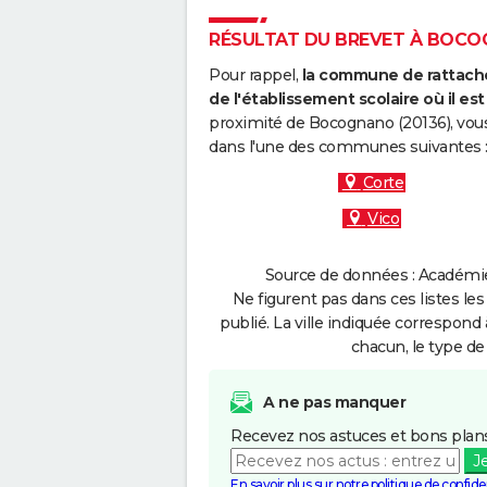
RÉSULTAT DU BREVET À BOCOG
Pour rappel,
la commune de rattache
de l'établissement scolaire où il est 
proximité de Bocognano (20136), vous
dans l'une des communes suivantes 
Corte
Vico
Source de données : Académie 
Ne figurent pas dans ces listes les
publié. La ville indiquée correspond 
chacun, le type de 
A ne pas manquer
Recevez nos astuces et bons plans
J
En savoir plus sur notre politique de confiden