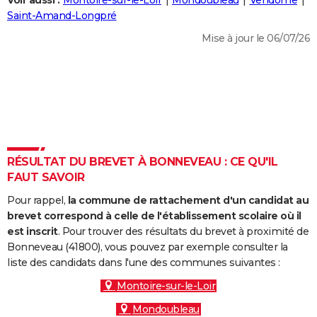
Voir aussi :
Montoire-sur-le-Loir
Mondoubleau
Vendôme
City break
Voyage de noces
Climat
Destinations
Voyage nature
Forum
+
Saint-Amand-Longpré
PHOTO
Mise à jour le 06/07/26
GUIDES D'ACHAT
BONS PLANS
CARTE DE VOEUX
Carte Bonne année
Carte Pâques
Carte de Noël
Carte Saint-Valentin
Carte d'anniversaire
DICTIONNAIRE
Biographies
Expressions
Dictionnaire
Citations
Proverbes
RÉSULTAT DU BREVET À BONNEVEAU : CE QU'IL
PROGRAMME TV
FAUT SAVOIR
COPAINS D'AVANT
Pour rappel,
la commune de rattachement d'un candidat au
Se connecter
Collèges
Universités
Service militaire
S'inscrire
Lycées
Primaires
Entreprises
Avis de recherche
brevet correspond à celle de l'établissement scolaire où il
AVIS DE DÉCÈS
est inscrit
. Pour trouver des résultats du brevet à proximité de
Bonneveau (41800), vous pouvez par exemple consulter la
FORUM
liste des candidats dans l'une des communes suivantes :
Lifestyle
Sport
Television
Cinema
Bricolage
Culture
Auto
Voyage
Montoire-sur-le-Loir
Mondoubleau