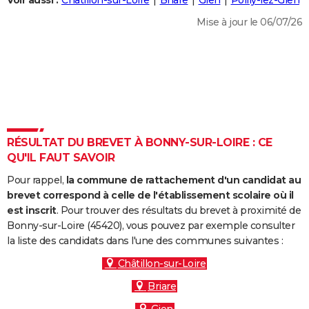
Voir aussi :
Châtillon-sur-Loire
Briare
Gien
Poilly-lez-Gien
City break
Voyage de noces
Climat
Destinations
Voyage nature
Forum
+
PHOTO
Mise à jour le 06/07/26
GUIDES D'ACHAT
BONS PLANS
CARTE DE VOEUX
Carte Bonne année
Carte Pâques
Carte de Noël
Carte Saint-Valentin
Carte d'anniversaire
DICTIONNAIRE
RÉSULTAT DU BREVET À BONNY-SUR-LOIRE : CE
Biographies
Expressions
Dictionnaire
Citations
Proverbes
QU'IL FAUT SAVOIR
PROGRAMME TV
Pour rappel,
la commune de rattachement d'un candidat au
COPAINS D'AVANT
brevet correspond à celle de l'établissement scolaire où il
Se connecter
Collèges
Universités
Service militaire
S'inscrire
Lycées
Primaires
Entreprises
Avis de recherche
est inscrit
. Pour trouver des résultats du brevet à proximité de
AVIS DE DÉCÈS
Bonny-sur-Loire (45420), vous pouvez par exemple consulter
la liste des candidats dans l'une des communes suivantes :
FORUM
Châtillon-sur-Loire
Lifestyle
Sport
Television
Cinema
Bricolage
Culture
Auto
Voyage
Briare