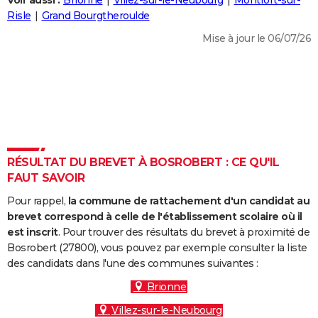
Voir aussi :
Brionne
Villez-sur-le-Neubourg
Montfort-sur-
City break
Voyage de noces
Climat
Destinations
Voyage nature
Forum
+
Risle
Grand Bourgtheroulde
PHOTO
Mise à jour le 06/07/26
GUIDES D'ACHAT
BONS PLANS
CARTE DE VOEUX
Carte Bonne année
Carte Pâques
Carte de Noël
Carte Saint-Valentin
Carte d'anniversaire
DICTIONNAIRE
Biographies
Expressions
Dictionnaire
Citations
Proverbes
RÉSULTAT DU BREVET À BOSROBERT : CE QU'IL
PROGRAMME TV
FAUT SAVOIR
COPAINS D'AVANT
Pour rappel,
la commune de rattachement d'un candidat au
Se connecter
Collèges
Universités
Service militaire
S'inscrire
Lycées
Primaires
Entreprises
Avis de recherche
brevet correspond à celle de l'établissement scolaire où il
AVIS DE DÉCÈS
est inscrit
. Pour trouver des résultats du brevet à proximité de
Bosrobert (27800), vous pouvez par exemple consulter la liste
FORUM
des candidats dans l'une des communes suivantes :
Lifestyle
Sport
Television
Cinema
Bricolage
Culture
Auto
Voyage
Brionne
Villez-sur-le-Neubourg