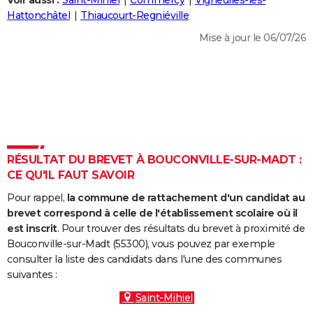
Voir aussi :
Saint-Mihiel
Commercy
Vigneulles-lès-
City break
Voyage de noces
Climat
Destinations
Voyage nature
Forum
+
Hattonchâtel
Thiaucourt-Regniéville
PHOTO
Mise à jour le 06/07/26
GUIDES D'ACHAT
BONS PLANS
CARTE DE VOEUX
Carte Bonne année
Carte Pâques
Carte de Noël
Carte Saint-Valentin
Carte d'anniversaire
DICTIONNAIRE
Biographies
Expressions
Dictionnaire
Citations
Proverbes
RÉSULTAT DU BREVET À BOUCONVILLE-SUR-MADT :
PROGRAMME TV
CE QU'IL FAUT SAVOIR
COPAINS D'AVANT
Pour rappel,
la commune de rattachement d'un candidat au
Se connecter
Collèges
Universités
Service militaire
S'inscrire
Lycées
Primaires
Entreprises
Avis de recherche
brevet correspond à celle de l'établissement scolaire où il
AVIS DE DÉCÈS
est inscrit
. Pour trouver des résultats du brevet à proximité de
Bouconville-sur-Madt (55300), vous pouvez par exemple
FORUM
consulter la liste des candidats dans l'une des communes
Lifestyle
Sport
Television
Cinema
Bricolage
Culture
Auto
Voyage
suivantes :
Saint-Mihiel