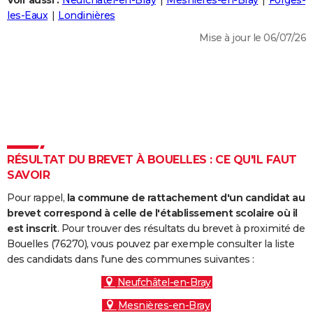
Voir aussi :
Neufchâtel-en-Bray
Mesnières-en-Bray
Forges-
City break
Voyage de noces
Climat
Destinations
Voyage nature
Forum
+
les-Eaux
Londinières
PHOTO
Mise à jour le 06/07/26
GUIDES D'ACHAT
BONS PLANS
CARTE DE VOEUX
Carte Bonne année
Carte Pâques
Carte de Noël
Carte Saint-Valentin
Carte d'anniversaire
DICTIONNAIRE
Biographies
Expressions
Dictionnaire
Citations
Proverbes
RÉSULTAT DU BREVET À BOUELLES : CE QU'IL FAUT
PROGRAMME TV
SAVOIR
COPAINS D'AVANT
Pour rappel,
la commune de rattachement d'un candidat au
Se connecter
Collèges
Universités
Service militaire
S'inscrire
Lycées
Primaires
Entreprises
Avis de recherche
brevet correspond à celle de l'établissement scolaire où il
AVIS DE DÉCÈS
est inscrit
. Pour trouver des résultats du brevet à proximité de
Bouelles (76270), vous pouvez par exemple consulter la liste
FORUM
des candidats dans l'une des communes suivantes :
Lifestyle
Sport
Television
Cinema
Bricolage
Culture
Auto
Voyage
Neufchâtel-en-Bray
Mesnières-en-Bray