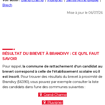
Voir aussi :
Grand-Champ
Pluvigner
Sainte-Anne-d'Auray
City break
Voyage de noces
Climat
Destinations
Voyage nature
Forum
+
Brech
PHOTO
Mise à jour le 06/07/26
GUIDES D'ACHAT
BONS PLANS
CARTE DE VOEUX
Carte Bonne année
Carte Pâques
Carte de Noël
Carte Saint-Valentin
Carte d'anniversaire
DICTIONNAIRE
Biographies
Expressions
Dictionnaire
Citations
Proverbes
RÉSULTAT DU BREVET À BRANDIVY : CE QU'IL FAUT
PROGRAMME TV
SAVOIR
COPAINS D'AVANT
Pour rappel,
la commune de rattachement d'un candidat au
Se connecter
Collèges
Universités
Service militaire
S'inscrire
Lycées
Primaires
Entreprises
Avis de recherche
brevet correspond à celle de l'établissement scolaire où il
AVIS DE DÉCÈS
est inscrit
. Pour trouver des résultats du brevet à proximité de
Brandivy (56390), vous pouvez par exemple consulter la liste
FORUM
des candidats dans l'une des communes suivantes :
Lifestyle
Sport
Television
Cinema
Bricolage
Culture
Auto
Voyage
Grand-Champ
Pluvigner