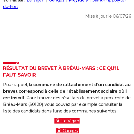
Voir aussi :
Le Vigan
Ganges
Meyrueis
Saint-Hippolyte-
City break
Voyage de noces
Climat
Destinations
Voyage nature
Forum
+
du-Fort
PHOTO
Mise à jour le 06/07/26
GUIDES D'ACHAT
BONS PLANS
CARTE DE VOEUX
Carte Bonne année
Carte Pâques
Carte de Noël
Carte Saint-Valentin
Carte d'anniversaire
DICTIONNAIRE
Biographies
Expressions
Dictionnaire
Citations
Proverbes
RÉSULTAT DU BREVET À BRÉAU-MARS : CE QU'IL
PROGRAMME TV
FAUT SAVOIR
COPAINS D'AVANT
Pour rappel,
la commune de rattachement d'un candidat au
Se connecter
Collèges
Universités
Service militaire
S'inscrire
Lycées
Primaires
Entreprises
Avis de recherche
brevet correspond à celle de l'établissement scolaire où il
AVIS DE DÉCÈS
est inscrit
. Pour trouver des résultats du brevet à proximité de
Bréau-Mars (30120), vous pouvez par exemple consulter la
FORUM
liste des candidats dans l'une des communes suivantes :
Lifestyle
Sport
Television
Cinema
Bricolage
Culture
Auto
Voyage
Le Vigan
Ganges