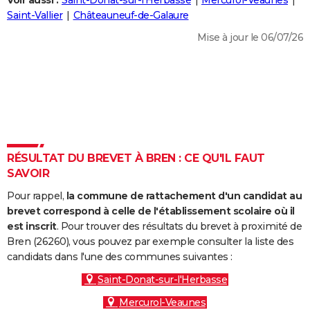
Voir aussi :
Saint-Donat-sur-l'Herbasse
Mercurol-Veaunes
City break
Voyage de noces
Climat
Destinations
Voyage nature
Forum
+
Saint-Vallier
Châteauneuf-de-Galaure
PHOTO
Mise à jour le 06/07/26
GUIDES D'ACHAT
BONS PLANS
CARTE DE VOEUX
Carte Bonne année
Carte Pâques
Carte de Noël
Carte Saint-Valentin
Carte d'anniversaire
DICTIONNAIRE
Biographies
Expressions
Dictionnaire
Citations
Proverbes
RÉSULTAT DU BREVET À BREN : CE QU'IL FAUT
PROGRAMME TV
SAVOIR
COPAINS D'AVANT
Pour rappel,
la commune de rattachement d'un candidat au
Se connecter
Collèges
Universités
Service militaire
S'inscrire
Lycées
Primaires
Entreprises
Avis de recherche
brevet correspond à celle de l'établissement scolaire où il
AVIS DE DÉCÈS
est inscrit
. Pour trouver des résultats du brevet à proximité de
Bren (26260), vous pouvez par exemple consulter la liste des
FORUM
candidats dans l'une des communes suivantes :
Lifestyle
Sport
Television
Cinema
Bricolage
Culture
Auto
Voyage
Saint-Donat-sur-l'Herbasse
Mercurol-Veaunes