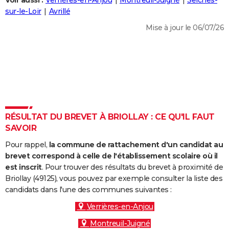
Voir aussi :
Verrières-en-Anjou
Montreuil-Juigné
Seiches-
City break
Voyage de noces
Climat
Destinations
Voyage nature
Forum
+
sur-le-Loir
Avrillé
PHOTO
Mise à jour le 06/07/26
GUIDES D'ACHAT
BONS PLANS
CARTE DE VOEUX
Carte Bonne année
Carte Pâques
Carte de Noël
Carte Saint-Valentin
Carte d'anniversaire
DICTIONNAIRE
Biographies
Expressions
Dictionnaire
Citations
Proverbes
RÉSULTAT DU BREVET À BRIOLLAY : CE QU'IL FAUT
PROGRAMME TV
SAVOIR
COPAINS D'AVANT
Pour rappel,
la commune de rattachement d'un candidat au
Se connecter
Collèges
Universités
Service militaire
S'inscrire
Lycées
Primaires
Entreprises
Avis de recherche
brevet correspond à celle de l'établissement scolaire où il
AVIS DE DÉCÈS
est inscrit
. Pour trouver des résultats du brevet à proximité de
Briollay (49125), vous pouvez par exemple consulter la liste des
FORUM
candidats dans l'une des communes suivantes :
Lifestyle
Sport
Television
Cinema
Bricolage
Culture
Auto
Voyage
Verrières-en-Anjou
Montreuil-Juigné